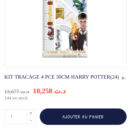
KIT TRACAGE 4 PCE 30CM HARRY POTTER(24)
10,258
د.ت
13,677
د.ت
144 en stock
quantité
AJOUTER AU PANIER
de
KIT