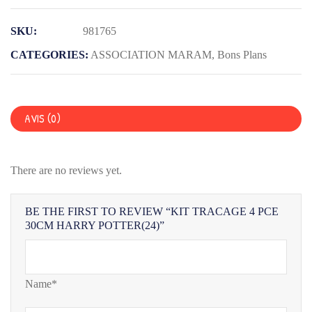
TRACAGE
SKU:
981765
4
PCE
CATEGORIES:
ASSOCIATION MARAM
,
Bons Plans
30CM
HARRY
POTTER(24)
AVIS (0)
There are no reviews yet.
BE THE FIRST TO REVIEW “KIT TRACAGE 4 PCE
30CM HARRY POTTER(24)”
Name*