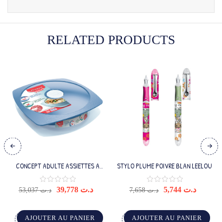
RELATED PRODUCTS
CONCEPT ADULTE ASSIETTES A
STYLO PLUME POIVRE BLAN LEELOU
DEJEUNER BLEU
39,778
د.ت
5,744
د.ت
53,037
د.ت
7,658
د.ت
AJOUTER AU PANIER
AJOUTER AU PANIER