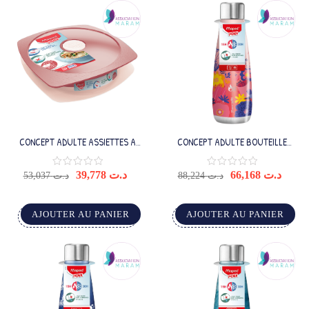
CONCEPT ADULTE ASSIETTES A
CONCEPT ADULTE BOUTEILLE
DEJEUNER ROUGE
ISOTHERME 500ML
39,778
د.ت
66,168
د.ت
53,037
د.ت
88,224
د.ت
AJOUTER AU PANIER
AJOUTER AU PANIER