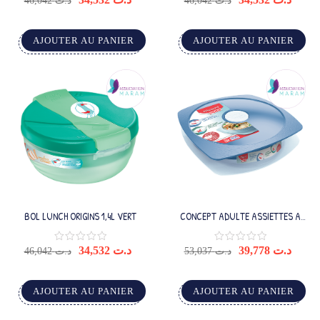
46,042
د.ت
46,042
د.ت
AJOUTER AU PANIER
AJOUTER AU PANIER
BOL LUNCH ORIGINS 1,4L VERT
CONCEPT ADULTE ASSIETTES A
DEJEUNER BLEU
34,532
د.ت
39,778
د.ت
46,042
د.ت
53,037
د.ت
AJOUTER AU PANIER
AJOUTER AU PANIER