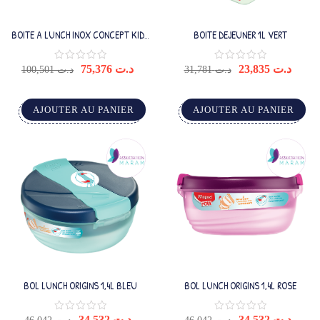
BOITE A LUNCH INOX CONCEPT KIDS
BOITE DEJEUNER 1L VERT
1L BLEU
75,376
د.ت
23,835
د.ت
100,501
د.ت
31,781
د.ت
AJOUTER AU PANIER
AJOUTER AU PANIER
BOL LUNCH ORIGINS 1,4L BLEU
BOL LUNCH ORIGINS 1,4L ROSE
34,532
د.ت
34,532
د.ت