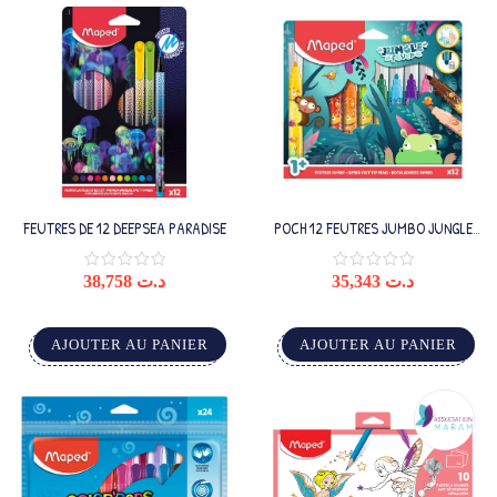
FEUTRES DE 12 DEEPSEA PARADISE
POCH 12 FEUTRES JUMBO JUNGLE
FEVER
38,758
د.ت
35,343
د.ت
AJOUTER AU PANIER
AJOUTER AU PANIER