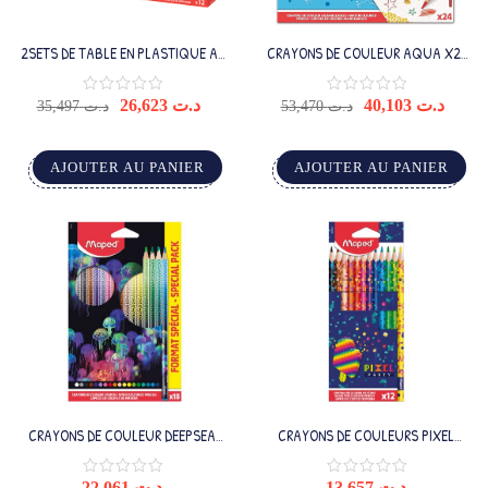
2SETS DE TABLE EN PLASTIQUE A3
CRAYONS DE COULEUR AQUA X24
A COLORIER
+PINCEAU
26,623
د.ت
40,103
د.ت
35,497
د.ت
53,470
د.ت
AJOUTER AU PANIER
AJOUTER AU PANIER
CRAYONS DE COULEUR DEEPSEA
CRAYONS DE COULEURS PIXEL
PARADISE X18
PARTY X12
22,061
د.ت
13,657
د.ت