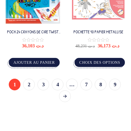
POCH 24 CRAYONS DE CIRE TWIST
POCHETTE 10 PAPIER METALLISE
MAPED(12)
36,103
د.ت
36,173
د.ت
48,231
د.ت
AJOUTER AU PANIER
CHOIX DES OPTIONS
1
2
3
4
…
7
8
9