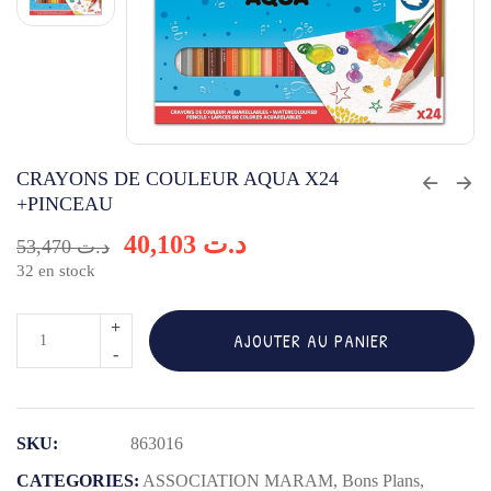
CRAYONS DE COULEUR AQUA X24
+PINCEAU
40,103
د.ت
53,470
د.ت
32 en stock
quantité
AJOUTER AU PANIER
de
CRAYONS
DE
SKU:
863016
COULEUR
AQUA
CATEGORIES:
ASSOCIATION MARAM
,
Bons Plans
,