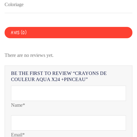
X24
Coloriage
+PINCEAU
AVIS (0)
There are no reviews yet.
BE THE FIRST TO REVIEW “CRAYONS DE
COULEUR AQUA X24 +PINCEAU”
Name*
Email*