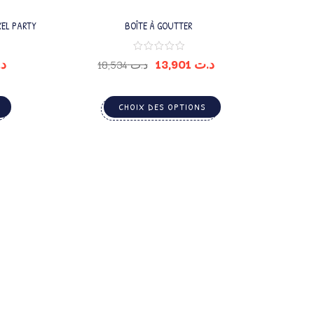
XEL PARTY
BOÎTE À GOUTTER
د
13,901
د.ت
18,534
د.ت
CHOIX DES OPTIONS