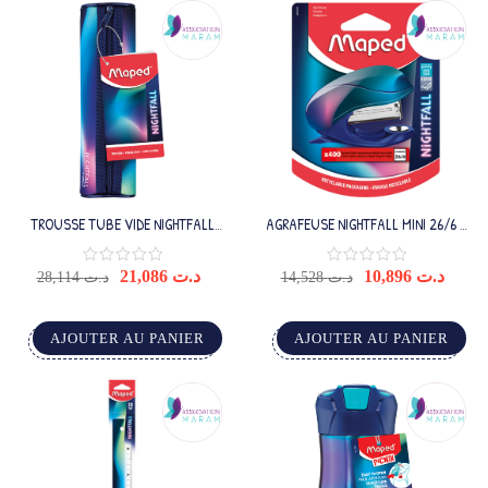
TROUSSE TUBE VIDE NIGHTFALL
AGRAFEUSE NIGHTFALL MINI 26/6 +
TEENS
400
21,086
د.ت
10,896
د.ت
28,114
د.ت
14,528
د.ت
AJOUTER AU PANIER
AJOUTER AU PANIER