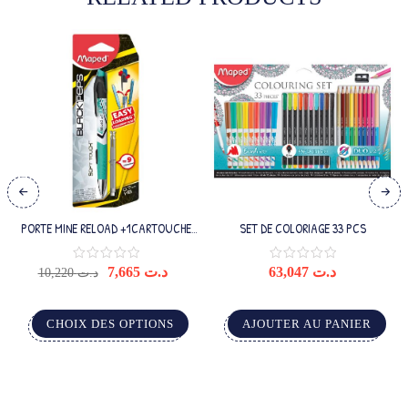
PORTE MINE RELOAD +1CARTOUCHE
SET DE COLORIAGE 33 PCS
MAPED
7,665
د.ت
63,047
د.ت
10,220
د.ت
CHOIX DES OPTIONS
AJOUTER AU PANIER