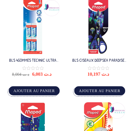
BLS 4GOMMES TECHNIC ULTRA
BLS CISEAUX DEEPSEA PARADISE
CLASSIC
16CM TRY ME
6,003
د.ت
10,197
د.ت
8,004
د.ت
AJOUTER AU PANIER
AJOUTER AU PANIER