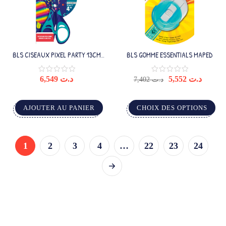
BLS CISEAUX PIXEL PARTY 13CM
BLS GOMME ESSENTIALS MAPED
TRY ME
6,549
د.ت
5,552
د.ت
7,402
د.ت
AJOUTER AU PANIER
CHOIX DES OPTIONS
1
2
3
4
…
22
23
24