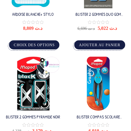
ARDOISE BLANCHE+ STYLO
BLISTER 2 GOMMES DUO GOM
MEDIUM
8,809
د.ت
5,022
د.ت
6,696
د.ت
CHOIX DES OPTIONS
AJOUTER AU PANIER
BLISTER 2 GOMMES PYRAMIDE NOIR
BLISTER COMPAS SCOLAIRE
GRAPHIC 360 A MINE
3,179
د.ت
6,910
د.ت