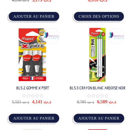
4,238
د.ت
AJOUTER AU PANIER
CHOIX DES OPTIONS
BLS 2 GOMME X PERT
BLS 3 CRAYON BLANC ARDOISE NOIR
4,141
د.ت
6,589
د.ت
5,521
د.ت
8,785
د.ت
AJOUTER AU PANIER
AJOUTER AU PANIER