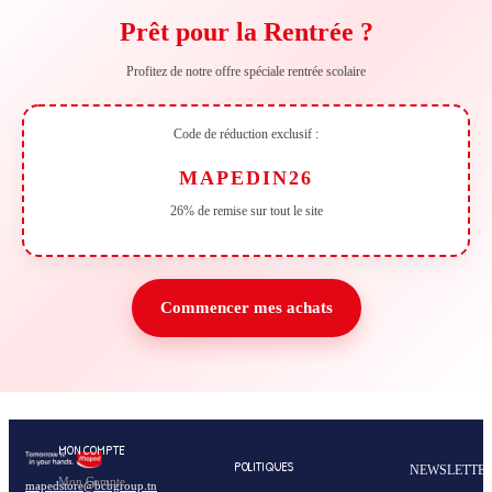
Prêt pour la Rentrée ?
Profitez de notre offre spéciale rentrée scolaire
Code de réduction exclusif :
MAPEDIN26
26% de remise sur tout le site
Commencer mes achats
MON COMPTE
POLITIQUES
NEWSLETTE
Mon Compte
mapedstore@bcbgroup.tn