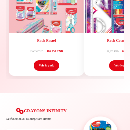
Pack Pastel
Pack Cosmic 
110,750 TND
62,00
130,254 TND
73,000 TND
Voir le pack
Voir le pack
CRAYONS INFINITY
La révolution du coloriage sans limites