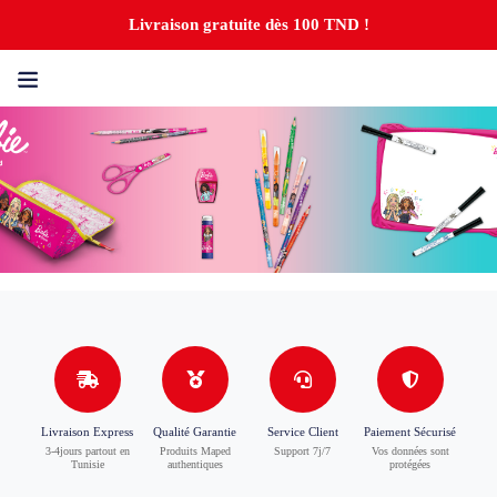
Livraison gratuite dès 100 TND !
Livraison Express
Qualité Garantie
Service Client
Paiement Sécurisé
3-4jours partout en
Produits Maped
Support 7j/7
Vos données sont
Tunisie
authentiques
protégées