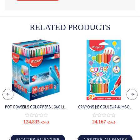
RELATED PRODUCTS
POT CONSEILS COLOR’PEPS LONG LIFE
CRAYONS DE COULEUR JUMBO
X72 FEUTRE
COLOR’PEPS X12
124,835
د.ت
24,167
د.ت
AJOUTER AU PANIER
AJOUTER AU PANIER