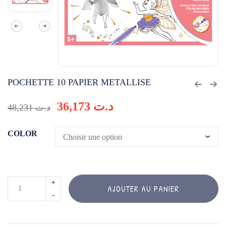
POCHETTE 10 PAPIER METALLISE
36,173
د.ت
48,231
د.ت
COLOR
quantité
AJOUTER AU PANIER
de
POCHETTE
10