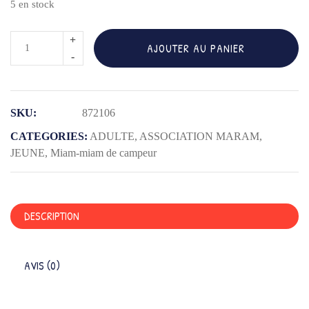
5 en stock
quantité
AJOUTER AU PANIER
de
SAC
A
SKU:
872106
DEJEUNER
ORIGINS
CATEGORIES:
ADULTE
,
ASSOCIATION MARAM
,
AVEC
JEUNE
,
Miam-miam de campeur
BANDOULIERE
GRIS
DESCRIPTION
AVIS (0)