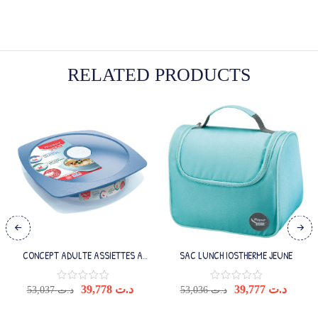
RELATED PRODUCTS
CONCEPT ADULTE ASSIETTES A
SAC LUNCH IOSTHERME JEUNE
DEJEUNER BLEU
39,778
د.ت
39,777
د.ت
53,037
د.ت
53,036
د.ت