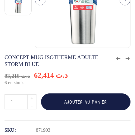
CONCEPT MUG ISOTHERME ADULTE
STORM BLUE
62,414
د.ت
83,218
د.ت
6 en stock
quantité
AJOUTER AU PANIER
de
CONCEPT
MUG
SKU:
871903
ISOTHERME