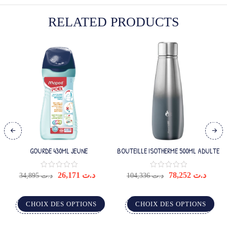
RELATED PRODUCTS
GOURDE 430ML JEUNE
BOUTEILLE ISOTHERME 500ML ADULTE
26,171
د.ت
78,252
د.ت
34,895
د.ت
104,336
د.ت
CHOIX DES OPTIONS
CHOIX DES OPTIONS