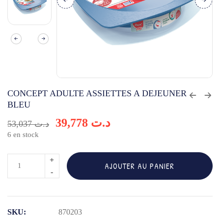
CONCEPT ADULTE ASSIETTES A DEJEUNER
BLEU
39,778
د.ت
53,037
د.ت
6 en stock
quantité
AJOUTER AU PANIER
de
CONCEPT
ADULTE
SKU:
870203
ASSIETTES