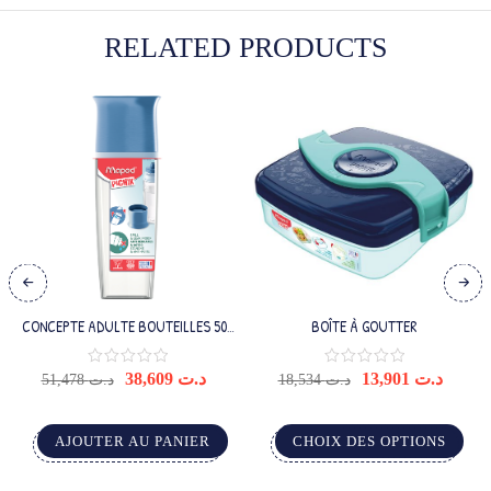
RELATED PRODUCTS
CONCEPTE ADULTE BOUTEILLES 500
BOÎTE À GOUTTER
ML BLEU
38,609
د.ت
13,901
د.ت
51,478
د.ت
18,534
د.ت
AJOUTER AU PANIER
CHOIX DES OPTIONS