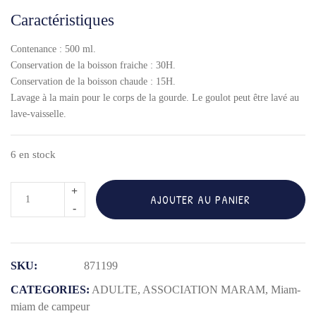
Caractéristiques
Contenance : 500 ml.
Conservation de la boisson fraiche : 30H.
Conservation de la boisson chaude : 15H.
Lavage à la main pour le corps de la gourde. Le goulot peut être lavé au
lave-vaisselle.
6 en stock
quantité
AJOUTER AU PANIER
de
CONCEPT
ADULTE
SKU:
871199
BOUTEILLE
ISOTHERME
CATEGORIES:
ADULTE
,
ASSOCIATION MARAM
,
Miam-
500ML
miam de campeur