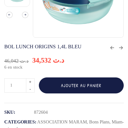
BOL LUNCH ORIGINS 1,4L BLEU
34,532
د.ت
46,042
د.ت
6 en stock
quantité
AJOUTER AU PANIER
de
BOL
LUNCH
SKU:
872604
ORIGINS
1,4L
CATEGORIES:
ASSOCIATION MARAM
,
Bons Plans
,
Miam-