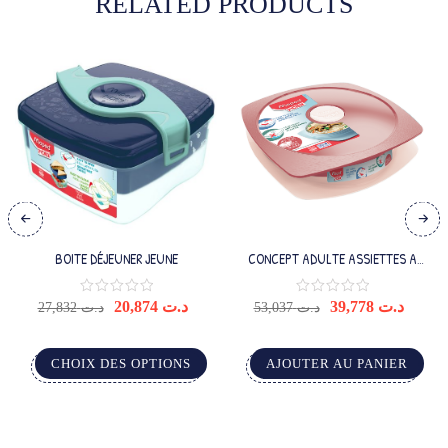
RELATED PRODUCTS
BOITE DÉJEUNER JEUNE
CONCEPT ADULTE ASSIETTES A
DEJEUNER ROUGE
20,874
د.ت
39,778
د.ت
27,832
د.ت
53,037
د.ت
CHOIX DES OPTIONS
AJOUTER AU PANIER