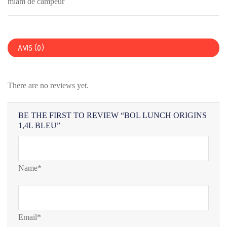
BLEU
miam de campeur
AVIS (0)
There are no reviews yet.
BE THE FIRST TO REVIEW “BOL LUNCH ORIGINS
1,4L BLEU”
Name*
Email*