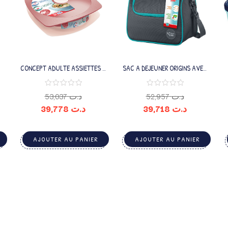
CONCEPT ADULTE ASSIETTES A
SAC A DEJEUNER ORIGINS AVEC
DEJEUNER ROUGE
BANDOULIERE GRIS
53,037
د.ت
52,957
د.ت
39,778
د.ت
39,718
د.ت
AJOUTER AU PANIER
AJOUTER AU PANIER