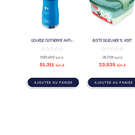
GOURDE ISOTHERME ANTI-
BOITE DEJEUNER 1L VERT
GOUTTES 350ML
108,415
د.ت
31,781
د.ت
81,311
د.ت
23,835
د.ت
AJOUTER AU PANIER
AJOUTER AU PANIER