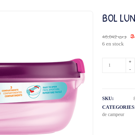
BOL LUN
46,042
د.ت
6 en stock
quantité
de
BOL
LUNCH
ORIGINS
SKU:
1,4L
CATEGORIES
de campeur
ROSE