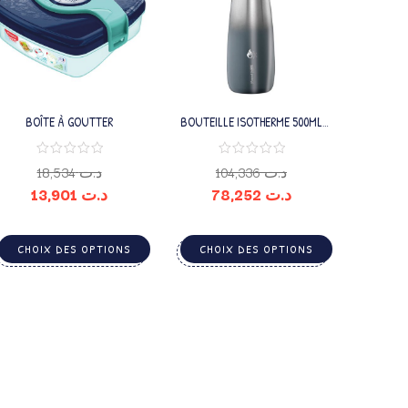
BOÎTE À GOUTTER
BOUTEILLE ISOTHERME 500ML
ADULTE
18,534
د.ت
104,336
د.ت
13,901
د.ت
78,252
د.ت
CHOIX DES OPTIONS
CHOIX DES OPTIONS