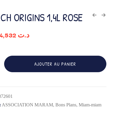
CH ORIGINS 1,4L ROSE
34,532
د.ت
AJOUTER AU PANIER
872601
:
ASSOCIATION MARAM
,
Bons Plans
,
Miam-miam