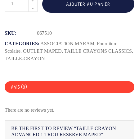
quantité
AJOUTER AU PANIER
de
TAILLE
CRAYON
SKU:
067510
ADVANCED
1
CATEGORIES:
ASSOCIATION MARAM
,
Fourniture
TROU
Scolaire
,
OUTLET MAPED
,
TAILLE CRAYONS CLASSICS
,
TAILLE-CRAYON
RESERVE
MAPED
AVIS (0)
There are no reviews yet.
BE THE FIRST TO REVIEW “TAILLE CRAYON
ADVANCED 1 TROU RESERVE MAPED”