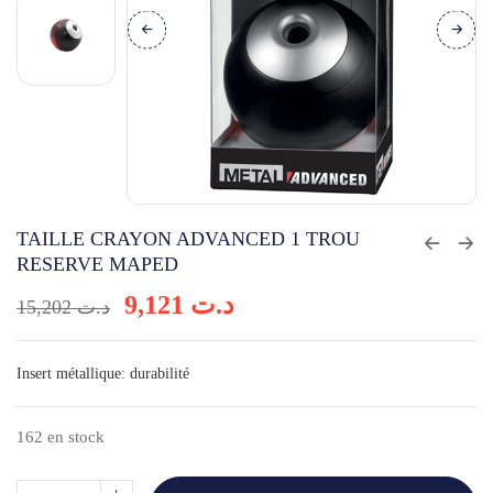
TAILLE CRAYON ADVANCED 1 TROU
RESERVE MAPED
Le
Le
9,121
د.ت
15,202
د.ت
prix
prix
initial
actuel
Insert métallique: durabilité
était :
est :
د.ت 9,121.
د.ت 15,202.
162 en stock