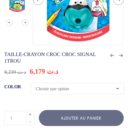
TAILLE-CRAYON CROC CROC SIGNAL
1TROU
6,179
د.ت
8,239
د.ت
COLOR
quantité
AJOUTER AU PANIER
de