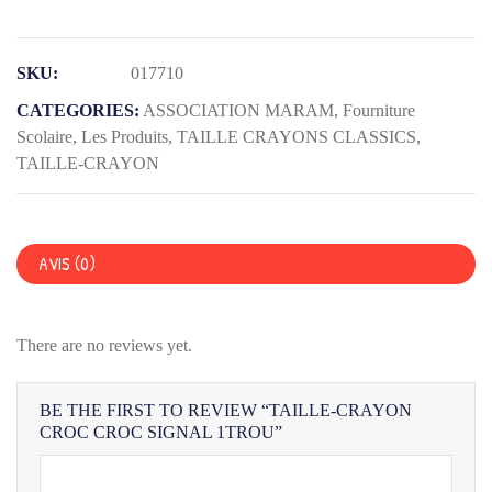
Taille-
crayon
CROC
SKU:
017710
CROC
CATEGORIES:
ASSOCIATION MARAM
,
Fourniture
SIGNAL
Scolaire
,
Les Produits
,
TAILLE CRAYONS CLASSICS
,
1Trou
TAILLE-CRAYON
AVIS (0)
There are no reviews yet.
BE THE FIRST TO REVIEW “TAILLE-CRAYON
CROC CROC SIGNAL 1TROU”