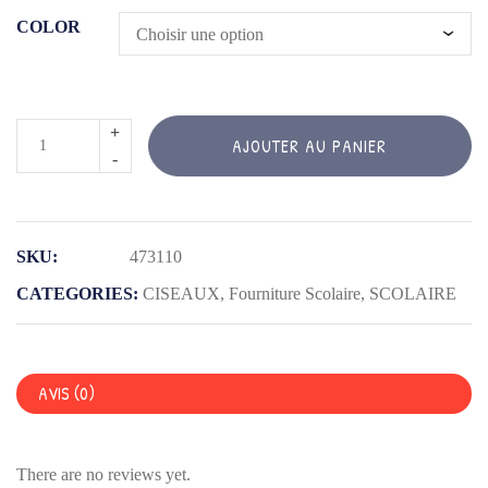
COLOR
quantité
AJOUTER AU PANIER
de
SICEAUX
SECUR
13CM
SKU:
473110
3D
CATEGORIES:
CISEAUX
,
Fourniture Scolaire
,
SCOLAIRE
SYM
AVIS (0)
There are no reviews yet.