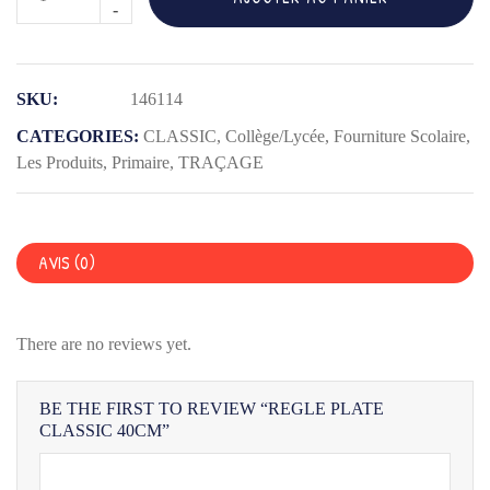
de
REGLE
PLATE
SKU:
146114
CLASSIC
40CM
CATEGORIES:
CLASSIC
,
Collège/Lycée
,
Fourniture Scolaire
,
Les Produits
,
Primaire
,
TRAÇAGE
AVIS (0)
There are no reviews yet.
BE THE FIRST TO REVIEW “REGLE PLATE
CLASSIC 40CM”