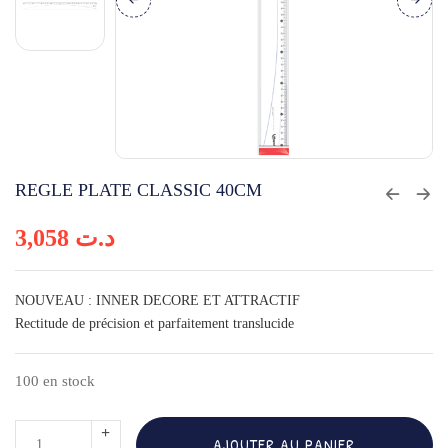
REGLE PLATE CLASSIC 40CM
3,058
د.ت
NOUVEAU : INNER DECORE ET ATTRACTIF
Rectitude de précision et parfaitement translucide
100 en stock
quantité
AJOUTER AU PANIER