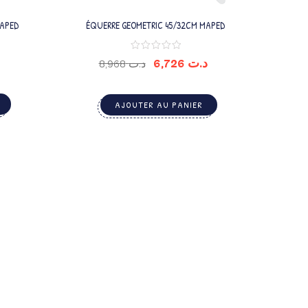
MAPED
ÉQUERRE GEOMETRIC 45/32CM MAPED
6,726
د.ت
8,968
د.ت
AJOUTER AU PANIER