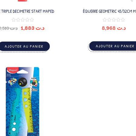
E TRIPLE DECIMETRE START MAPED
ÉQUERRE GEOMETRIC 45/32CM 
1,883
د.ت
8,968
د.ت
2,510
د.ت
AJOUTER AU PANIER
AJOUTER AU PANIER