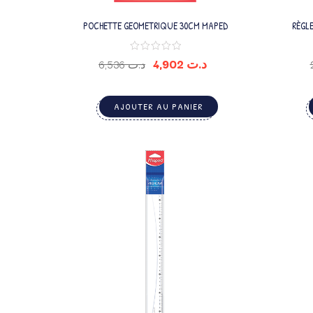
POCHETTE GEOMETRIQUE 30CM MAPED
RÈGL
4,902
د.ت
6,536
د.ت
AJOUTER AU PANIER