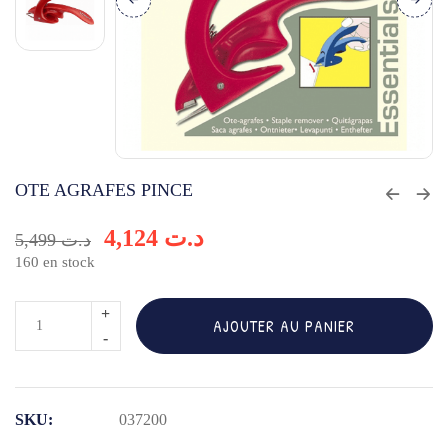
OTE AGRAFES PINCE
4,124
د.ت
5,499
د.ت
160 en stock
quantité
AJOUTER AU PANIER
de
OTE
AGRAFES
SKU:
037200
PINCE