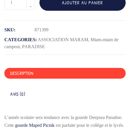
AJOUTER AU PANIER
de
GOURDE
INOX
SKU:
871399
SIMPLE
PAROI
CATEGORIES:
ASSOCIATION MARAM
,
Miam-miam de
580ML
campeur
,
PARADISE
DEEPSEA
PARADISE
DESCRIPTION
AVIS (0)
L’année scolaire sera tendance avec la gourde Deepsea Paradise.
Cette
gourde Maped Picnik
est parfaite pour le collège et le lycée.