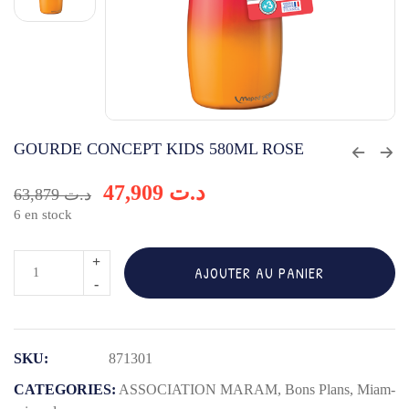
GOURDE CONCEPT KIDS 580ML ROSE
47,909
د.ت
63,879
د.ت
6 en stock
quantité
AJOUTER AU PANIER
de
GOURDE
CONCEPT
SKU:
871301
KIDS
580ML
CATEGORIES:
ASSOCIATION MARAM
,
Bons Plans
,
Miam-