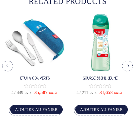
RELATED PRODUCTS
ETUI A COUVERTS
GOURDE 580ML JEUNE
35,587
د.ت
31,658
د.ت
47,449
د.ت
42,211
د.ت
AJOUTER AU PANIER
AJOUTER AU PANIER