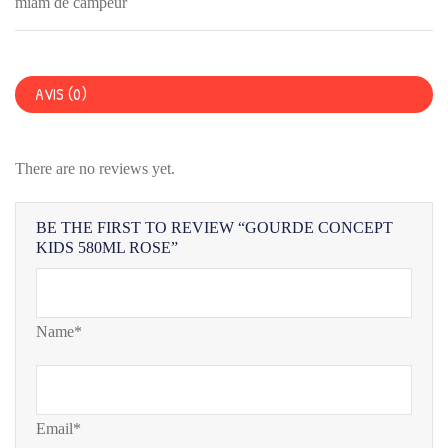
ROSE
miam de campeur
AVIS (0)
There are no reviews yet.
BE THE FIRST TO REVIEW “GOURDE CONCEPT
KIDS 580ML ROSE”
Name*
Email*