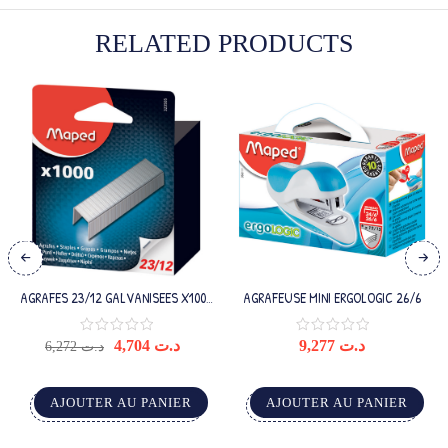
RELATED PRODUCTS
AGRAFES 23/12 GALVANISEES X1000
AGRAFEUSE MINI ERGOLOGIC 26/6
BOITE BROCHAB
4,704
د.ت
9,277
د.ت
6,272
د.ت
AJOUTER AU PANIER
AJOUTER AU PANIER