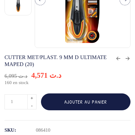
CUTTER MET/PLAST. 9 MM D ULTIMATE
MAPED (20)
4,571
د.ت
6,095
د.ت
160 en stock
quantité
AJOUTER AU PANIER
de
CUTTER
MET/PLAST.
SKU:
086410
9