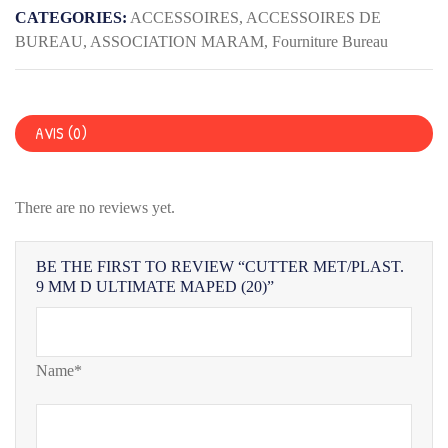
MM
CATEGORIES:
ACCESSOIRES
,
ACCESSOIRES DE
D
BUREAU
,
ASSOCIATION MARAM
,
Fourniture Bureau
ULTIMATE
MAPED
(20)
AVIS (0)
There are no reviews yet.
BE THE FIRST TO REVIEW “CUTTER MET/PLAST.
9 MM D ULTIMATE MAPED (20)”
Name*