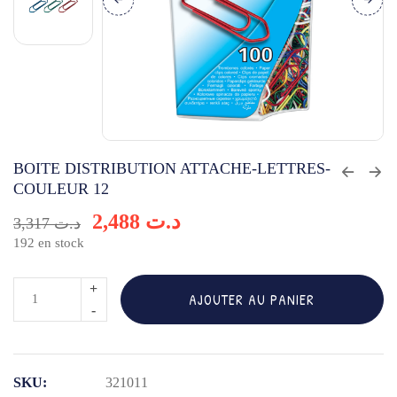
BOITE DISTRIBUTION ATTACHE-LETTRES-
COULEUR 12
2,488
د.ت
3,317
د.ت
192 en stock
quantité
AJOUTER AU PANIER
de
BOITE
DISTRIBUTION
SKU:
321011
ATTACHE-