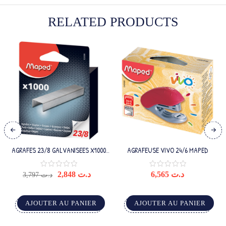
RELATED PRODUCTS
AGRAFES 23/8 GALVANISEES X1000
AGRAFEUSE VIVO 24/6 MAPED
BOITE BROCHABL
2,848
د.ت
6,565
د.ت
3,797
د.ت
AJOUTER AU PANIER
AJOUTER AU PANIER