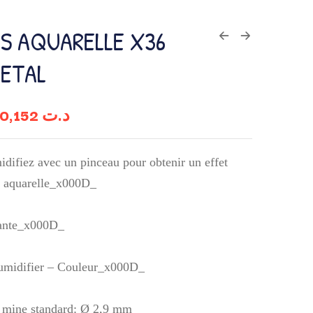
S AQUARELLE X36
METAL
60,152
د.ت
idifiez avec un pinceau pour obtenir un effet
e aquarelle_x000D_
tante_x000D_
umidifier – Couleur_x000D_
a mine standard: Ø 2,9 mm