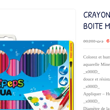
CRAYON
BOITE 
80,203
د.ت
Colorez et hum
aquarelle Min
_x000D_
douce et résis
_x000D_
Appliquer – H
_x000D_
Diamètre de l