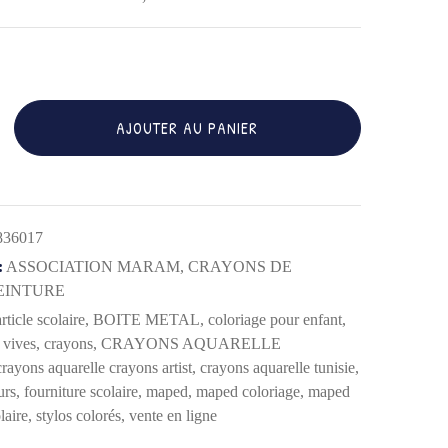
AJOUTER AU PANIER
E
836017
:
ASSOCIATION MARAM
,
CRAYONS DE
EINTURE
article scolaire
,
BOITE METAL
,
coloriage pour enfant
,
 vives
,
crayons
,
CRAYONS AQUARELLE
crayons aquarelle crayons artist
,
crayons aquarelle tunisie
,
urs
,
fourniture scolaire
,
maped
,
maped coloriage
,
maped
laire
,
stylos colorés
,
vente en ligne