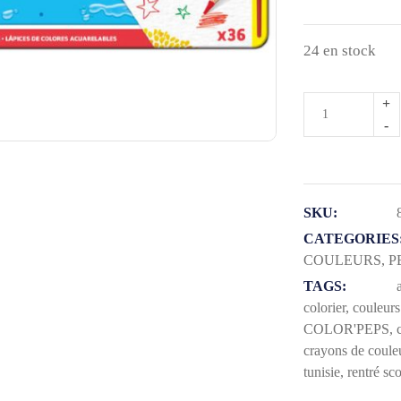
24 en stock
quantité
de
CRAYONS
AQUARELL
X36
SKU:
BOITE
CATEGORIES
COULEURS
,
P
METAL
TAGS:
colorier
,
couleurs
COLOR'PEPS
,
crayons de coule
tunisie
,
rentré sco