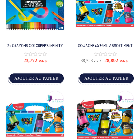
24 CRAYONS COLORPEPS INFINITY
GOUACHE 6X75ML ASSORTIMENT
MAPED
COULEURS STD
23,772
د.ت
28,892
د.ت
38,523
د.ت
AJOUTER AU PANIER
AJOUTER AU PANIER