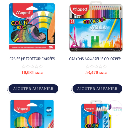
CRAIES DE TROTTOIR CARRÉES
CRAYONS AQUARELLE COLOR’PEPS
COLOR’PEPS X6
X24 BOITE METAL
10,081
د.ت
53,470
د.ت
AJOUTER AU PANIER
AJOUTER AU PANIER