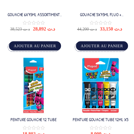
GOUACHE 6X75ML ASSORTIMENT
GOUACHE 5X75ML FLUO +
COULEUR SECONDAIRE
COULEURS MÉTAL
28,892
د.ت
33,150
د.ت
38,523
د.ت
44,200
د.ت
AJOUTER AU PANIER
AJOUTER AU PANIER
PEINTURE GOUACHE 12 TUBE
PEINTURE GOUACHE TUBE 12ML X5
18,802
د.ت
8,909
د.ت