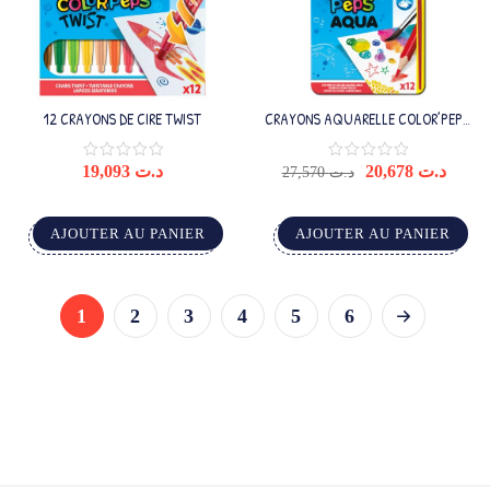
12 CRAYONS DE CIRE TWIST
CRAYONS AQUARELLE COLOR’PEPS
X12 BOITE METAL
19,093
د.ت
20,678
د.ت
27,570
د.ت
AJOUTER AU PANIER
AJOUTER AU PANIER
1
2
3
4
5
6