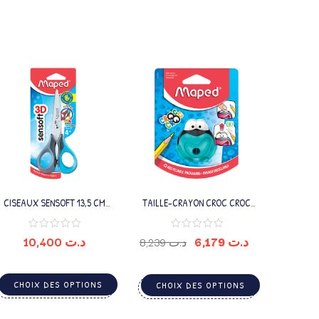
CISEAUX SENSOFT 13,5 CM
TAILLE-CRAYON CROC CROC
GAUCHER
SIGNAL 1TROU
10,400
د.ت
6,179
د.ت
8,239
د.ت
CHOIX DES OPTIONS
CHOIX DES OPTIONS