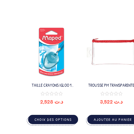
TAILLE CRAYONS IGLOO 1
TROUSSE PM TRANSPARENT
TROUS
VIDE
2,528
د.ت
3,522
د.ت
CHOIX DES OPTIONS
AJOUTER AU PANIER