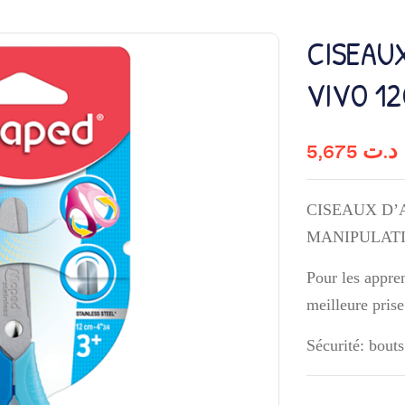
CISEAUX
VIVO 1
5,675
د.ت
CISEAUX D’
MANIPULATI
Pour les appre
meilleure pris
Sécurité: bout