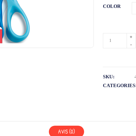
COLOR
quantité
de
CISEAUX
SCOLAIRES
REFLEX
SKU:
3D
CATEGORIES
VIVO
12CM
AVIS (0)