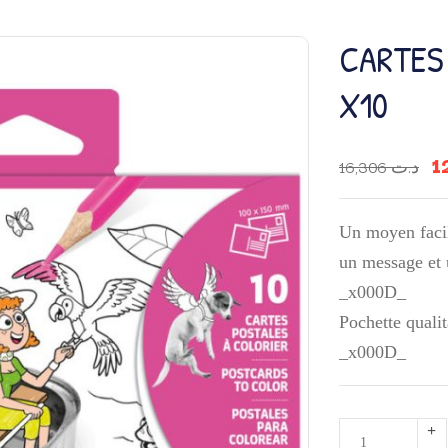
CARTES
X10
16,306
د.ت
Un moyen facil
un message et
_x000D_
Pochette quali
_x000D_
quantité