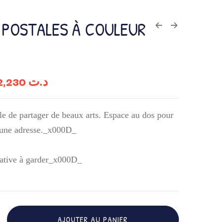
 POSTALES À COULEUR
12,230
د.ت
e de partager de beaux arts. Espace au dos pour
 une adresse._x000D_
tative à garder_x000D_
AJOUTER AU PANIER