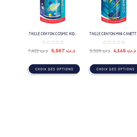
TAILLE CRAYON COSMIC KIDS
TAILLE CRAYON MINI CANETT
CANETTE 2TROUS
COSMIC TEENS 1TROU
5,567
د.ت
4,145
د.ت
7,422
د.ت
5,526
د.ت
CHOIX DES OPTIONS
CHOIX DES OPTIONS