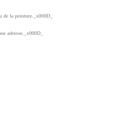
 ou de la peinture._x000D_
et une adresse._x000D_