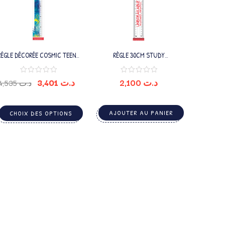
RÉGLE DÉCORÉE COSMIC TEENS
RÈGLE 30CM STUDY
30CM
UNBREAKABLE TRANS FLOW
3,401
د.ت
2,100
د.ت
4,535
د.ت
AJOUTER AU PANIER
CHOIX DES OPTIONS