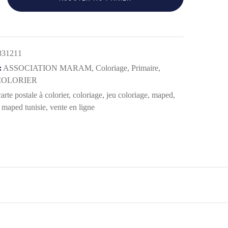
831211
:
ASSOCIATION MARAM
,
Coloriage
,
Primaire
,
COLORIER
carte postale à colorier
,
coloriage
,
jeu coloriage
,
maped
,
,
maped tunisie
,
vente en ligne