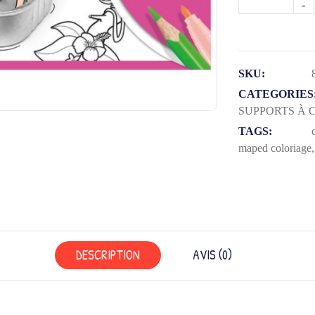
de
CARTES
POSTALES
À
SKU:
COULEUR
CATEGORIES
SUPPORTS À 
X10
TAGS:
maped coloriage
DESCRIPTION
AVIS (0)