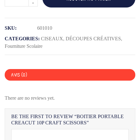
de
BOITIER
PORTABLE
SKU:
601010
CREACUT
10P
CATEGORIES:
CISEAUX
,
DÉCOUPES CRÉATIVES
,
CRAFT
Fourniture Scolaire
SCISSORS
AVIS (0)
There are no reviews yet.
BE THE FIRST TO REVIEW “BOITIER PORTABLE
CREACUT 10P CRAFT SCISSORS”