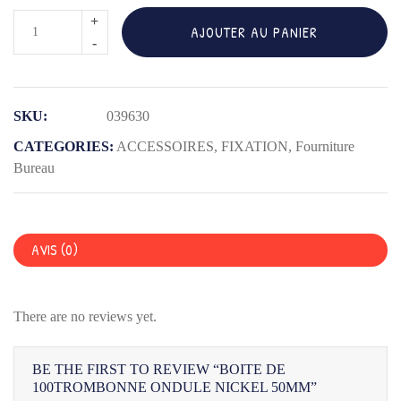
quantité
AJOUTER AU PANIER
de
BOITE
DE
SKU:
039630
100TROMBONNE
ONDULE
CATEGORIES:
ACCESSOIRES
,
FIXATION
,
Fourniture
NICKEL
Bureau
50MM
AVIS (0)
There are no reviews yet.
BE THE FIRST TO REVIEW “BOITE DE
100TROMBONNE ONDULE NICKEL 50MM”