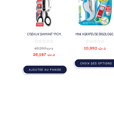
CISEAUX DIAMANT 17CM
MINI AGRAFEUSE ERGOLOGIC
BLISTER SYMÉTRIQUE
24/6
BIMATÉRIEL
10,992
د.ت
48,263
د.ت
36,197
د.ت
CHOIX DES OPTIONS
AJOUTER AU PANIER