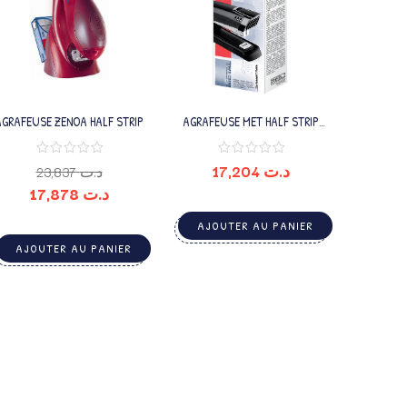
AGRAFEUSE ZENOA HALF STRIP
AGRAFEUSE MET HALF STRIP
E3543
17,204
د.ت
23,837
د.ت
17,878
د.ت
AJOUTER AU PANIER
AJOUTER AU PANIER