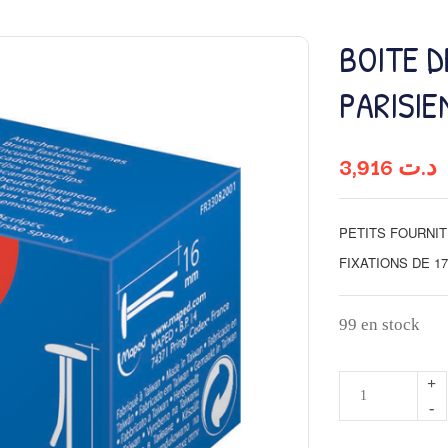
BOITE D
PARISIE
3,916
د.ت
PETITS FOURNI
FIXATIONS
DE
1
99 en stock
quantité
de
BOITE