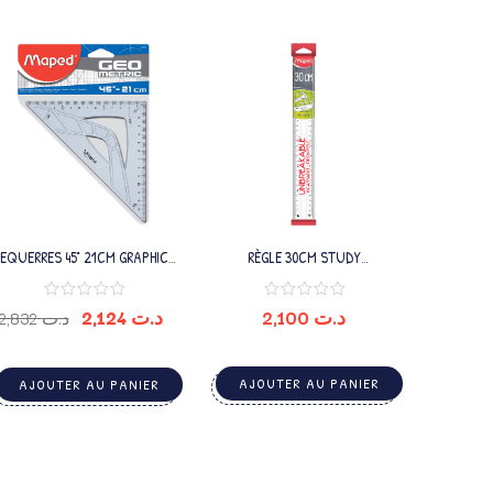
EQUERRES 45° 21CM GRAPHIC
RÈGLE 30CM STUDY
MAPED
UNBREAKABLE TRANS FLOW
2,124
د.ت
2,100
د.ت
2,832
د.ت
AJOUTER AU PANIER
AJOUTER AU PANIER