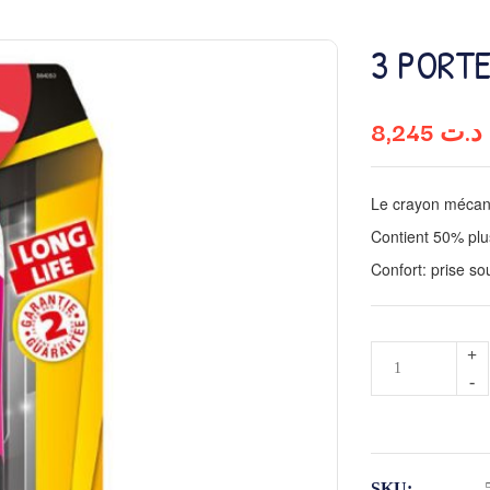
3 PORTE
8,245
د.ت
Le crayon mécani
Contient 50% plu
Confort: prise so
quantité
de
3
PORTE
MINE
SKU: