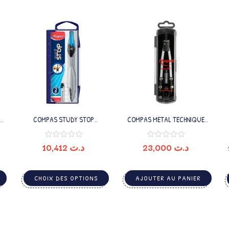
N
COMPAS STUDY STOP
COMPAS METAL TECHNIQUE
MINE+ETUI MINE MAPED
MAPED
10,412
د.ت
23,000
د.ت
CHOIX DES OPTIONS
AJOUTER AU PANIER