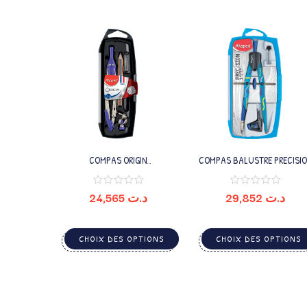
COMPAS ORIGIN
COMPAS BALUSTRE PRECISIO
INTERCHANGEABLE 5P MAPED
FANCY 3P MAPED
24,565
د.ت
29,852
د.ت
CHOIX DES OPTIONS
CHOIX DES OPTIONS