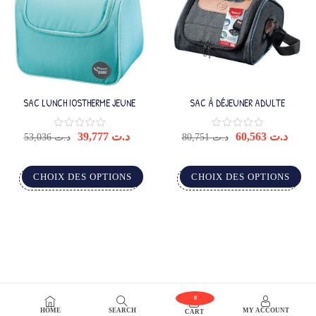
SAC LUNCH IOSTHERME JEUNE
SAC À DÉJEUNER ADULTE
39,777
د.ت
60,563
د.ت
53,036
د.ت
80,751
د.ت
CHOIX DES OPTIONS
CHOIX DES OPTIONS
0
HOME
SEARCH
MY ACCOUNT
CART