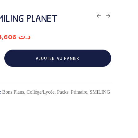
ILING PLANET
Le
15,606
د.ت
ix
prix
tial
actuel
it :
est :
AJOUTER AU PANIER
د.ت 15,606.
د.ت 18,359.
:
Bons Plans
,
Collège/Lycée
,
Packs
,
Primaire
,
SMILING