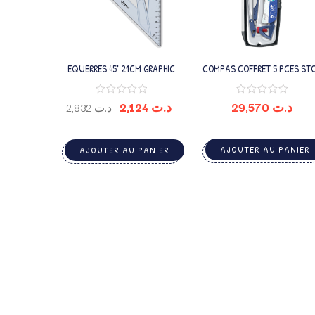
EQUERRES 45° 21CM GRAPHIC
COMPAS COFFRET 5 PCES ST
MAPED
SYSTEM MAPED
2,124
د.ت
29,570
د.ت
2,832
د.ت
AJOUTER AU PANIER
AJOUTER AU PANIER