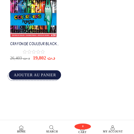
CRAYON DE COULEUR BLACK
MONSTER X24
19,802
د.ت
26,403
د.ت
AJOUTER AU PANIER
0
HOME
SEARCH
MY ACCOUNT
CART