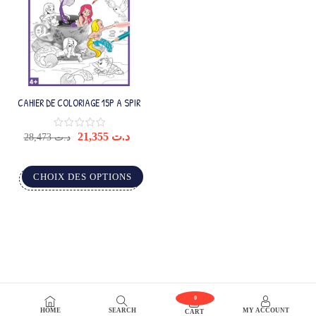
CAHIER DE COLORIAGE 15P A SPIR
21,355
د.ت
28,473
د.ت
CHOIX DES OPTIONS
0
HOME
SEARCH
MY ACCOUNT
CART