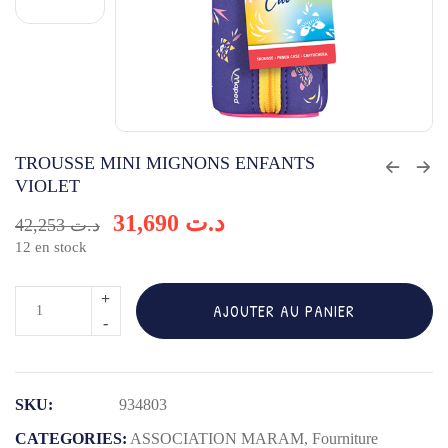
TROUSSE MINI MIGNONS ENFANTS
VIOLET
31,690
د.ت
42,253
د.ت
12 en stock
quantité
AJOUTER AU PANIER
de
TROUSSE
MINI
SKU:
934803
MIGNONS
ENFANTS
CATEGORIES:
ASSOCIATION MARAM
,
Fourniture