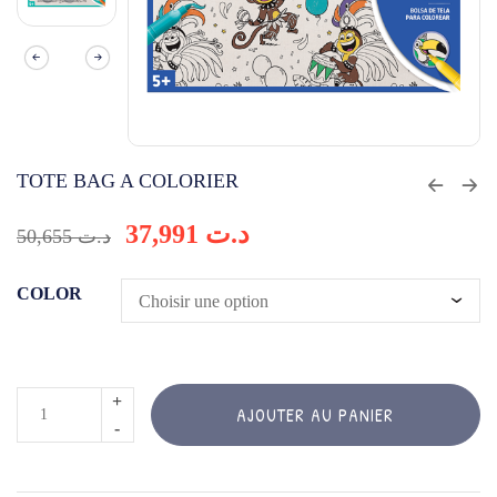
TOTE BAG A COLORIER
37,991
د.ت
50,655
د.ت
COLOR
quantité
AJOUTER AU PANIER
de
TOTE
BAG