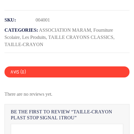
TAILLE-
CRAYON
PLAST
SKU:
004001
STOP
CATEGORIES:
ASSOCIATION MARAM
,
Fourniture
SIGNAL
Scolaire
,
Les Produits
,
TAILLE CRAYONS CLASSICS
,
1Trou
TAILLE-CRAYON
AVIS (0)
There are no reviews yet.
BE THE FIRST TO REVIEW “TAILLE-CRAYON
PLAST STOP SIGNAL 1TROU”