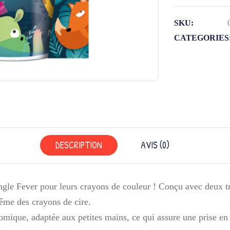
CRAYON
2T
SKU:
JUNGLE
CATEGORIES
FEVER
DESCRIPTION
AVIS (0)
gle Fever pour leurs crayons de couleur ! Conçu avec deux trou
ême des crayons de cire.
mique, adaptée aux petites mains, ce qui assure une prise en m