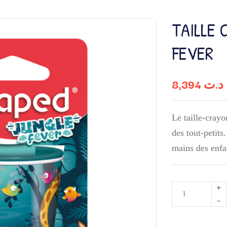
TAILLE 
FEVER
8,394
د.ت
Le taille-crayo
des tout-petits
mains des enfa
quantité
de
TAILLE