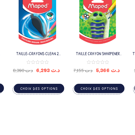
TAILLE-CRAYONS CLEAN 2
TAILLE CRAYON SHARPENER
T
TROUS
CROC CROC 2 TROUS
6,293
د.ت
5,366
د.ت
8,390
د.ت
7,155
د.ت
CHOIX DES OPTIONS
CHOIX DES OPTIONS