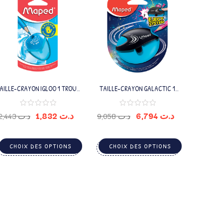
AILLE-CRAYON IGLOO 1 TROUS
TAILLE-CRAYON GALACTIC 1
GAUCHER
TROU MAPED
1,832
د.ت
6,794
د.ت
2,443
د.ت
9,058
د.ت
CHOIX DES OPTIONS
CHOIX DES OPTIONS