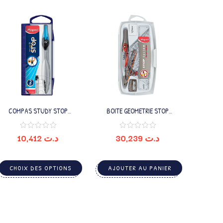
COMPAS STUDY STOP
BOITE GEOMETRIE STOP
MINE+ETUI MINE MAPED
SYSTÈME INNOV 8 PCS
10,412
د.ت
30,239
د.ت
CHOIX DES OPTIONS
AJOUTER AU PANIER