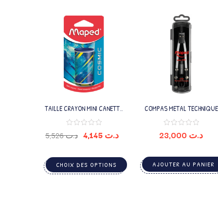
TAILLE CRAYON MINI CANETTE
COMPAS METAL TECHNIQUE
COSMIC TEENS 1TROU
MAPED
4,145
د.ت
23,000
د.ت
5,526
د.ت
AJOUTER AU PANIER
CHOIX DES OPTIONS