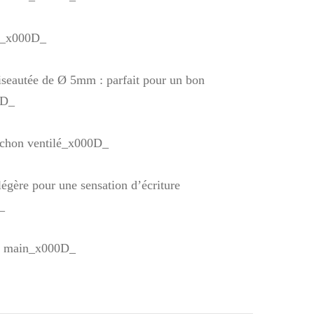
e_x000D_
iseautée de Ø 5mm : parfait pour un bon
0D_
uchon ventilé_x000D_
 légère pour une sensation d’écriture
_
n main_x000D_