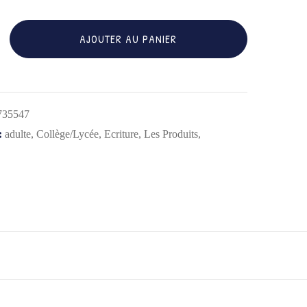
AJOUTER AU PANIER
S
735547
:
adulte
,
Collège/Lycée
,
Ecriture
,
Les Produits
,