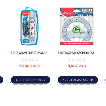
BOITE GEOMETRIE STOP&SAFE
PROTRACTEUR GÉOMÉTRIQUE
8PCE MAPED
360/12CM
25,333
د.ت
3,587
د.ت
CHOIX DES OPTIONS
AJOUTER AU PANIER