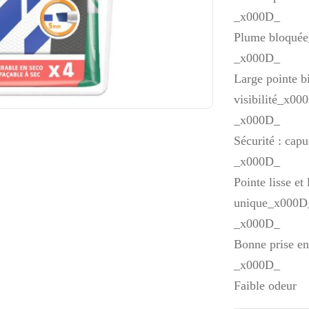
_x000D_
Plume bloqué
_x000D_
Large pointe b
visibilité_x00
_x000D_
Sécurité : cap
_x000D_
Pointe lisse et
unique_x000D
_x000D_
Bonne prise e
_x000D_
Faible odeur