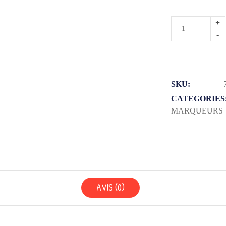
quantité
de
POCHETTE
4
MARQUEUR
SKU:
TABLEAU
CATEGORIES
MARQUEURS
MAPED
5MM
AVIS (0)