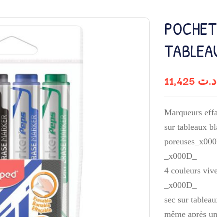
POCHET
TABLEA
11,425
د.ت
Marqueurs effa
sur tableaux bl
poreuses_x00
_x000D_
4 couleurs viv
_x000D_
sec sur tableau
même après u