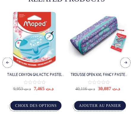
TAILLE CRAYON GALACTIC PASTEL
TROUSSE OPEN XXL FANCY PASTEL
1TROU
SHINY BETTER
7,465
د.ت
30,087
د.ت
9,953
د.ت
40,116
د.ت
CHOIX DES OPTIONS
AJOUTER AU PANIER