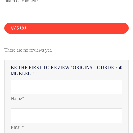
BLEU
miam de campeur
AVIS (0)
There are no reviews yet.
BE THE FIRST TO REVIEW “ORIGINS GOURDE 750
ML BLEU”
Name*
Email*