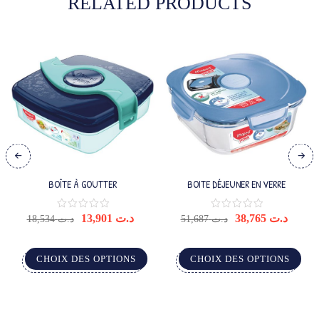
RELATED PRODUCTS
BOÎTE À GOUTTER
BOITE DÉJEUNER EN VERRE
13,901
د.ت
38,765
د.ت
18,534
د.ت
51,687
د.ت
CHOIX DES OPTIONS
CHOIX DES OPTIONS