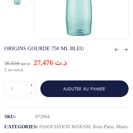
ORIGINS GOURDE 750 ML BLEU
27,476
د.ت
36,634
د.ت
5 en stock
quantité
AJOUTER AU PANIER
de
ORIGINS
GOURDE
SKU:
872904
750
ML
CATEGORIES:
ASSOCIATION MARAM
,
Bons Plans
,
Miam-