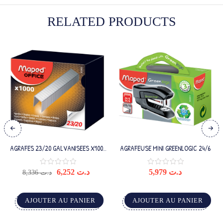
RELATED PRODUCTS
AGRAFES 23/20 GALVANISEES X1000
AGRAFEUSE MINI GREENLOGIC 24/6
BOITE
6,252
د.ت
5,979
د.ت
8,336
د.ت
AJOUTER AU PANIER
AJOUTER AU PANIER