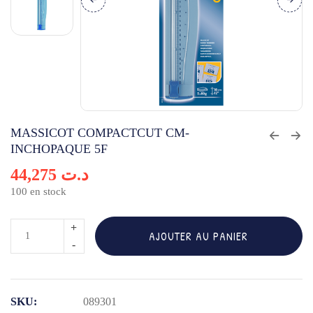
MASSICOT COMPACTCUT CM-
INCHOPAQUE 5F
44,275
د.ت
100 en stock
quantité
AJOUTER AU PANIER
de
MASSICOT
COMPACTCUT
SKU:
089301
CM-