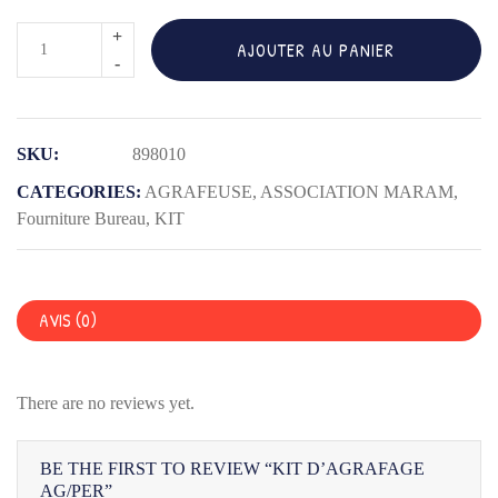
quantité
AJOUTER AU PANIER
de
KIT
D'AGRAFAGE
SKU:
898010
AG/PER
CATEGORIES:
AGRAFEUSE
,
ASSOCIATION MARAM
,
Fourniture Bureau
,
KIT
AVIS (0)
There are no reviews yet.
BE THE FIRST TO REVIEW “KIT D’AGRAFAGE
AG/PER”