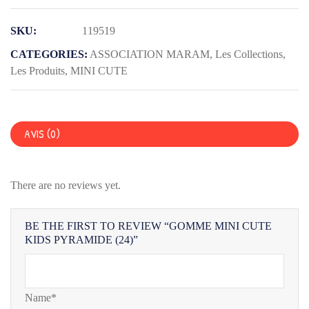
MINI
SKU:
119519
CUTE
KIDS
CATEGORIES:
ASSOCIATION MARAM
,
Les Collections
,
PYRAMIDE
Les Produits
,
MINI CUTE
(24)
AVIS (0)
There are no reviews yet.
BE THE FIRST TO REVIEW “GOMME MINI CUTE
KIDS PYRAMIDE (24)”
Name*