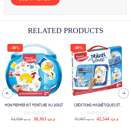
RELATED PRODUCTS
-40%
-40%
MON PREMIER KIT PEINTURE AU DOIGT
CRÉATIONS MAGNÉTIQUES ET
EFFACABLES CHEVALIERS ET
PRINCESSES
Le
Le
Le
Le
38,363
د.ت
42,544
د.ت
63,938
د.ت
70,907
د.ت
prix
prix
prix
prix
initial
actuel
initial
actue