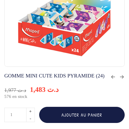
GOMME MINI CUTE KIDS PYRAMIDE (24)
1,483
د.ت
1,977
د.ت
576 en stock
quantité
AJOUTER AU PANIER
de
GOMME