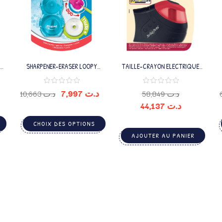
SHARPENER-ERASER LOOPY
TAILLE-CRAYON ELECTRIQUE
TRANSLU 1 TROU BLIST + 1
TURBO TWIST
RECHARGE
7,997
د.ت
10,663
د.ت
58,849
د.ت
44,137
د.ت
CHOIX DES OPTIONS
AJOUTER AU PANIER