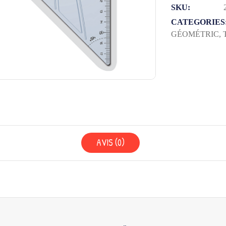
GRAPHIC
SKU:
21CM
CATEGORIES
GÉOMÉTRIC
,
MAPED
AVIS (0)