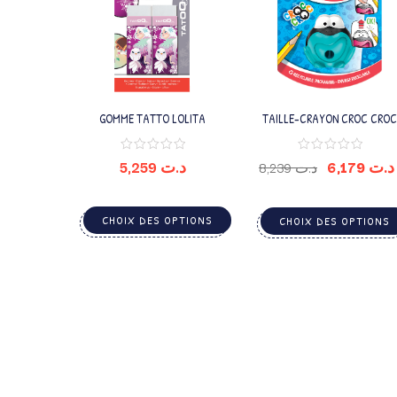
GOMME TATTO LOLITA
TAILLE-CRAYON CROC CROC
SIGNAL 1TROU
5,259
د.ت
6,179
د.ت
8,239
د.ت
CHOIX DES OPTIONS
CHOIX DES OPTIONS