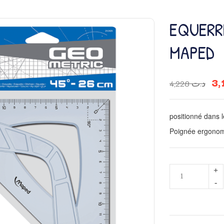
EQUERRE
MAPED
4,228
د.ت
positionné dans 
Poignée ergonom
quantité
de
EQUERRE
45°