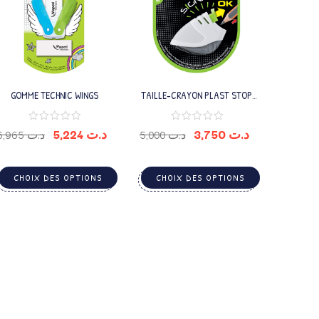
GOMME TECHNIC WINGS
TAILLE-CRAYON PLAST STOP
SIGNAL 1TROU
5,224
د.ت
3,750
د.ت
6,965
د.ت
5,000
د.ت
CHOIX DES OPTIONS
CHOIX DES OPTIONS