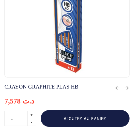
CRAYON GRAPHITE PLAS HB
7,578
د.ت
quantité
AJOUTER AU PANIER
de
CRAYON