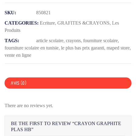
GRAPHITE
SKU:
850821
PLAS
HB
CATEGORIES:
Ecriture
,
GRAFITES &CRAYONS
,
Les
Produits
TAGS:
article scolaire
,
crayons
,
fourniture scolaire
,
fourniture scolaire en tunisie
,
le plus bas prix garanti
,
maped store
,
vente en ligne
AVIS (0)
There are no reviews yet.
BE THE FIRST TO REVIEW “CRAYON GRAPHITE
PLAS HB”